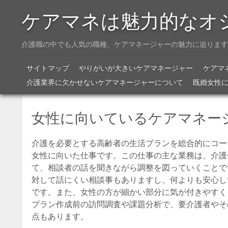
ケアマネは魅力的なオ
介護職の中でも人気の職種、ケアマネージャーの魅力に迫ります
Menu
SKIP TO CONTENT
サイトマップ
やりがいが大きいケアマネージャー
ケアマ
介護業界に欠かせないケアマネージャーについて
既婚女性
女性に向いているケアマネー
介護を必要とする高齢者の生活プランを総合的にコー
女性に向いた仕事です。この仕事の主な業務は、介護
て、相談者の話を聞きながら調整を図っていくことで
対して話にくい相談事もありますし、何よりも安心し
です。また、女性の方が細かい部分に気が付きやすく
プラン作成前の訪問調査や課題分析で、要介護者やそ
点もあります。