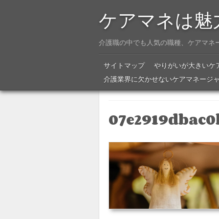
ケアマネは魅
介護職の中でも人気の職種、ケアマネ
Menu
SKIP TO CONTENT
サイトマップ
やりがいが大きいケ
介護業界に欠かせないケアマネージ
07e2919dbac0b